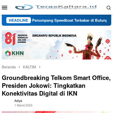
Loncat
Menu
ke
Mobile
konten
 Api, 30 Penumpang Speedboat Terbakar di Bulungan Berhasil M
HEADLINE
Beranda
KALTIM
Groundbreaking Telkom Smart Office,
Presiden Jokowi: Tingkatkan
Konektivitas Digital di IKN
Adiya
1 Maret 2024