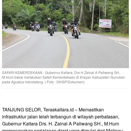
SAFARI KEMERDEKAAN : Gubernur Kaltara, Drs H Zainal A Paliwang SH,
M.Hum bakal melakukan Safari Kemerdekaan di Krayan Kabupaten Nunukan
pada Agustus mendatang. ( Foto : DKISP/Dokumen)
TANJUNG SELOR, Teraskaltara.id – Memastikan
infrastruktur jalan telah terbangun di wilayah perbatasan,
Gubernur Kaltara Drs. H. Zainal A Paliwang SH., M.Hum
merencanakan perjalanan darat yang dimulai dari Malinau