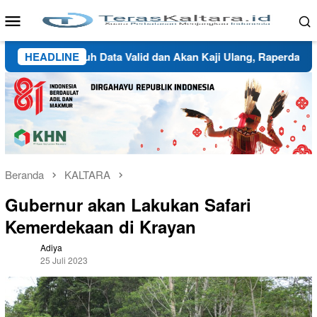
Loncat
Menu
ke
Mobile
konten
nau Butuh Data Valid dan Akan Kaji Ulang, Raperda Wilayah A
HEADLINE
Beranda
KALTARA
Gubernur akan Lakukan Safari
Kemerdekaan di Krayan
Adiya
25 Juli 2023