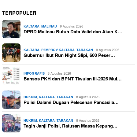
TERPOPULER
,
9 Agustus 2026
KALTARA
MALINAU
DPRD Malinau Butuh Data Valid dan Akan K…
,
,
9 Agustus 2026
KALTARA
PEMPROV KALTARA
TARAKAN
Gubernur Ikut Run Night Slipi, 600 Peser…
8 Agustus 2026
INFOGRAFIS
Bansos PKH dan BPNT Tiwulan III-2026 Mul…
,
,
8 Agustus 2026
HUKRIM
KALTARA
TARAKAN
Polisi Dalami Dugaan Pelecehan Pancasila…
,
,
8 Agustus 2026
HUKRIM
KALTARA
TARAKAN
Tagih Janji Polisi, Ratusan Massa Kepung…