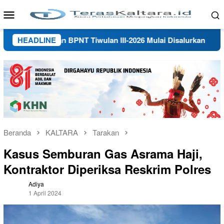
Loncat
Menu
ke
Mobile
konten
 PKH dan BPNT Tiwulan III-2026 Mulai Disalurkan
HEADLINE
Polis
Beranda
KALTARA
Tarakan
Kasus Semburan Gas Asrama Haji,
Kontraktor Diperiksa Reskrim Polres
Adiya
1 April 2024