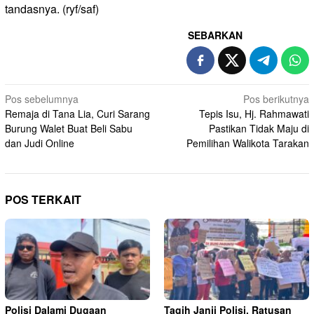
tandasnya. (ryf/saf)
SEBARKAN
Navigasi
Pos sebelumnya
Pos berikutnya
Remaja di Tana Lia, Curi Sarang
Tepis Isu, Hj. Rahmawati
pos
Burung Walet Buat Beli Sabu
Pastikan Tidak Maju di
dan Judi Online
Pemilihan Walikota Tarakan
POS TERKAIT
Polisi Dalami Dugaan
Tagih Janji Polisi, Ratusan