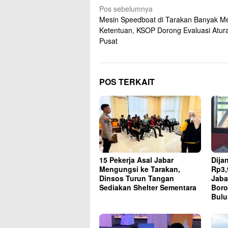
Navigasi
Pos sebelumnya
Mesin Speedboat di Tarakan Banyak Me
pos
Ketentuan, KSOP Dorong Evaluasi Atura
Pusat
POS TERKAIT
15 Pekerja Asal Jabar
Dija
Mengungsi ke Tarakan,
Rp3,
Dinsos Turun Tangan
Jaba
Sediakan Shelter Sementara
Boro
Bul