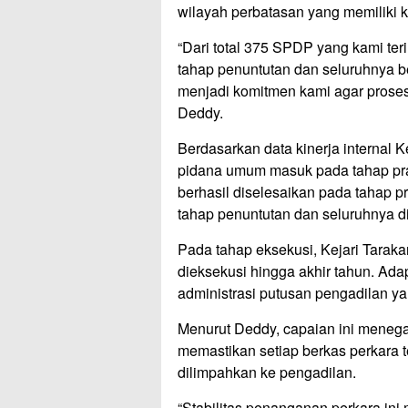
wilayah perbatasan yang memiliki k
“Dari total 375 SPDP yang kami te
tahap penuntutan dan seluruhnya be
menjadi komitmen kami agar proses 
Deddy.
Berdasarkan data kinerja internal K
pidana umum masuk pada tahap pra-
berhasil diselesaikan pada tahap p
tahap penuntutan dan seluruhnya di
Pada tahap eksekusi, Kejari Tarak
dieksekusi hingga akhir tahun. Ad
administrasi putusan pengadilan ya
Menurut Deddy, capaian ini menega
memastikan setiap berkas perkara t
dilimpahkan ke pengadilan.
“Stabilitas penanganan perkara ini