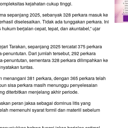
ompleksitas kejahatan cukup tinggi.
rima sepanjang 2025, sebanyak 328 perkara masuk ke
rhasil diselesaikan. Tidak ada tunggakan perkara. Ini
hukum berjalan cepat, tepat, dan akuntabel,” ujar
ejari Tarakan, sepanjang 2025 tercatat 375 perkara
penuntutan. Dari jumlah tersebut, 292 perkara
ra-penuntutan, sementara 328 perkara dilimpahkan ke
nyatakan tuntas.
an menangani 381 perkara, dengan 365 perkara telah
apun sisa perkara masih menunggu penyelesaian
ng diterbitkan menjelang akhir periode.
skan peran jaksa sebagai dominus litis yang
elah memenuhi syarat formil dan materiil sebelum
 menunjukkan bahwa fungsi jaksa berjalan optimal,