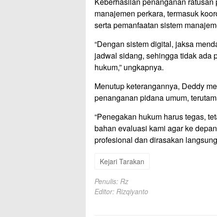
Keberhasilan penanganan ratusan per
manajemen perkara, termasuk koord
serta pemanfaatan sistem manajemen
“Dengan sistem digital, jaksa mend
jadwal sidang, sehingga tidak ada 
hukum,” ungkapnya.
Menutup keterangannya, Deddy men
penanganan pidana umum, terutama
“Penegakan hukum harus tegas, teta
bahan evaluasi kami agar ke depa
profesional dan dirasakan langsun
Kejari Tarakan
Penulis: Rz
Editor: Rizqiyanto