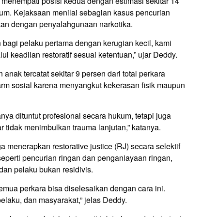
n menempati posisi kedua dengan estimasi sekitar 14
umum. Kejaksaan menilai sebagian kasus pencurian
aitan dengan penyalahgunaan narkotika.
n bagi pelaku pertama dengan kerugian kecil, kami
 keadilan restoratif sesuai ketentuan,” ujar Deddy.
anak tercatat sekitar 9 persen dari total perkara
larm sosial karena menyangkut kekerasan fisik maupun
nya dituntut profesional secara hukum, tetapi juga
ar tidak menimbulkan trauma lanjutan,” katanya.
 menerapkan restorative justice (RJ) secara selektif
seperti pencurian ringan dan penganiayaan ringan,
an pelaku bukan residivis.
semua perkara bisa diselesaikan dengan cara ini.
pelaku, dan masyarakat,” jelas Deddy.