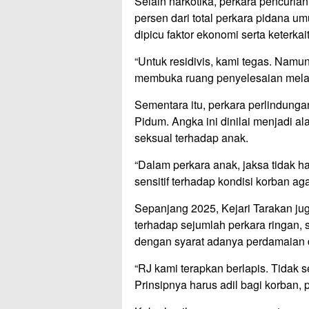
Selain narkotika, perkara pencuria
persen dari total perkara pidana 
dipicu faktor ekonomi serta keterk
“Untuk residivis, kami tegas. Namu
membuka ruang penyelesaian melalui
Sementara itu, perkara perlindungan 
Pidum. Angka ini dinilai menjadi a
seksual terhadap anak.
“Dalam perkara anak, jaksa tidak ha
sensitif terhadap kondisi korban ag
Sepanjang 2025, Kejari Tarakan juga
terhadap sejumlah perkara ringan, 
dengan syarat adanya perdamaian d
“RJ kami terapkan berlapis. Tidak 
Prinsipnya harus adil bagi korban, 