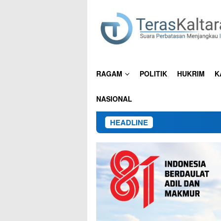
Loncat
ke
konten
RAGAM
POLITIK
HUKRIM
K
NASIONAL
HEADLINE
15 Pekerj