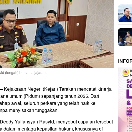
INFO
id (tengah) bersama jajaran.
—
Kejaksaan Negeri (Kejari) Tarakan mencatat kinerja
dana umum (Pidum) sepanjang tahun 2025. Dari
ahap awal, seluruh perkara yang telah naik ke
tanpa menyisakan tunggakan.
Deddy Yuliansyah Rasyid, menyebut capaian tersebut
ya dalam menjaga kepastian hukum, khususnya di