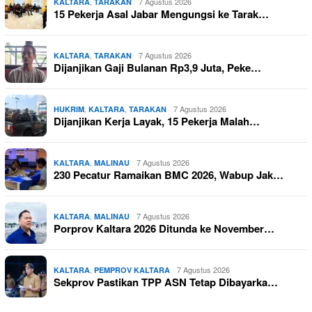
,
7 Agustus 2026
KALTARA
TARAKAN
15 Pekerja Asal Jabar Mengungsi ke Tarak…
,
7 Agustus 2026
KALTARA
TARAKAN
Dijanjikan Gaji Bulanan Rp3,9 Juta, Peke…
,
,
7 Agustus 2026
HUKRIM
KALTARA
TARAKAN
Dijanjikan Kerja Layak, 15 Pekerja Malah…
,
7 Agustus 2026
KALTARA
MALINAU
230 Pecatur Ramaikan BMC 2026, Wabup Jak…
,
7 Agustus 2026
KALTARA
MALINAU
Porprov Kaltara 2026 Ditunda ke November…
,
7 Agustus 2026
KALTARA
PEMPROV KALTARA
Sekprov Pastikan TPP ASN Tetap Dibayarka…