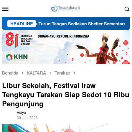
Loncat
Menu
ke
Mobile
konten
an, Dinsos Turun Tangan Sediakan Shelter Sementara
HEADLINE
Di
Beranda
KALTARA
Tarakan
Libur Sekolah, Festival Iraw
Tengkayu Tarakan Siap Sedot 10 Ribu
Pengunjung
Adiya
30 Juni 2026