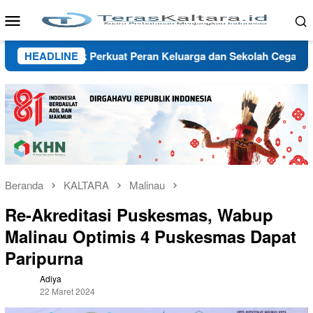
Loncat
Menu
ke
Mobile
konten
ra Ajak Perkuat Peran Keluarga dan Sekolah Cegah Bullying
HEADLINE
Beranda
KALTARA
Malinau
Re-Akreditasi Puskesmas, Wabup
Malinau Optimis 4 Puskesmas Dapat
Paripurna
Adiya
22 Maret 2024