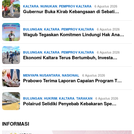
,
,
6 Agustus 2026
KALTARA
NUNUKAN
PEMPROV KALTARA
Gubernur Buka Kirab Kebangsaan di Sebati…
,
,
6 Agustus 2026
BULUNGAN
KALTARA
PEMPROV KALTARA
Wagub Tegaskan Komitmen Lindungi Hak Ana…
,
,
6 Agustus 2026
BULUNGAN
KALTARA
PEMPROV KALTARA
Ekonomi Kaltara Terus Bertumbuh, Investa…
,
6 Agustus 2026
MENYAPA NUSANTARA
NASIONAL
Prabowo Terima Laporan Capaian Program T…
,
,
,
6 Agustus 2026
BULUNGAN
HUKRIM
KALTARA
TARAKAN
Polairud Selidiki Penyebab Kebakaran Spe…
INFORMASI