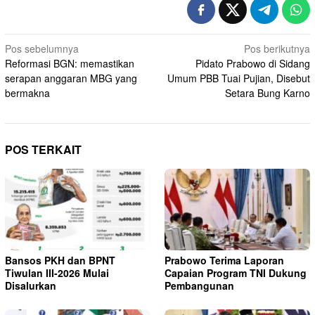
Navigasi
Pos sebelumnya
Pos berikutnya
Reformasi BGN: memastikan
Pidato Prabowo di Sidang
pos
serapan anggaran MBG yang
Umum PBB Tuai Pujian, Disebut
bermakna
Setara Bung Karno
POS TERKAIT
Bansos PKH dan BPNT
Prabowo Terima Laporan
Tiwulan III-2026 Mulai
Capaian Program TNI Dukung
Disalurkan
Pembangunan