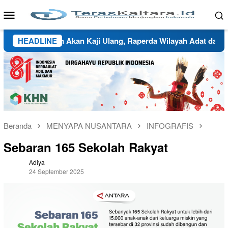
Loncat
Menu
ke
Mobile
konten
 Valid dan Akan Kaji Ulang, Raperda Wilayah Adat dan Tata Pe
HEADLINE
Beranda
MENYAPA NUSANTARA
INFOGRAFIS
Sebaran 165 Sekolah Rakyat
Adiya
24 September 2025