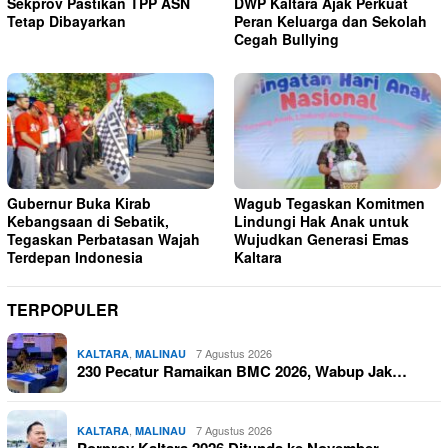
Sekprov Pastikan TPP ASN
DWP Kaltara Ajak Perkuat
Tetap Dibayarkan
Peran Keluarga dan Sekolah
Cegah Bullying
Gubernur Buka Kirab
Wagub Tegaskan Komitmen
Kebangsaan di Sebatik,
Lindungi Hak Anak untuk
Tegaskan Perbatasan Wajah
Wujudkan Generasi Emas
Terdepan Indonesia
Kaltara
TERPOPULER
,
7 Agustus 2026
KALTARA
MALINAU
230 Pecatur Ramaikan BMC 2026, Wabup Jak…
,
7 Agustus 2026
KALTARA
MALINAU
Porprov Kaltara 2026 Ditunda ke November…