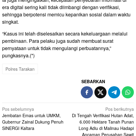
era digital sering kali tidak diimbangi dengan verifikasi,
sehingga berpotensi memicu kepanikan sosial dalam waktu
singkat.
“Kasus ini telah diselesaikan secara kekeluargaan melalui
pembinaan. Para pelaku juga sudah membuat surat
pernyataan untuk tidak mengulangi perbuatannya,”
pungkasnya.(*)
Polres Tarakan
SEBARKAN
Navigasi
Pos sebelumnya
Pos berikutnya
Jembatan Emas untuk UMKM,
Di Tengah Verifikasi Hutan Adat,
pos
Gubernur Zainal Dukung Penuh
6.000 Hektare Tanah Punan
SINERGI Kaltara
Long Adiu di Malinau Hadapi
Ancaman Perusahan Sawit