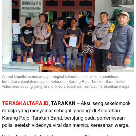
Aparat kepolisian bersama perangkat kelurahan melakukan pembinaan
terhadap sejumlah remaja di Kelurahan Karang Rejo, Tarakan Barat, terkait
video aksi 'pocong' yang viral di media sosial dan sempat meresahkan warga.
TERASKALTARA.ID,
TARAKAN –
Aksi iseng sekelompok
remaja yang menyamar sebagai ‘pocong’ di Kelurahan
Karang Rejo, Tarakan Barat, berujung pada pemeriksaan
polisi setelah videonya viral dan memicu keresahan warga.