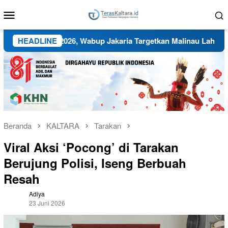
Loncat
Menu
ke
Mobile
konten
n BMC 2026, Wabup Jakaria Targetkan Malinau Lahirkan Atlet Be
HEADLINE
Beranda
KALTARA
Tarakan
Viral Aksi ‘Pocong’ di Tarakan
Berujung Polisi, Iseng Berbuah
Resah
Adiya
23 Juni 2026