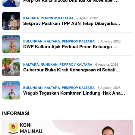
,
7 Agustus 2026
KALTARA
PEMPROV KALTARA
Sekprov Pastikan TPP ASN Tetap Dibayarka…
,
,
6 Agustus 2026
BULUNGAN
KALTARA
PEMPROV KALTARA
DWP Kaltara Ajak Perkuat Peran Keluarga …
,
,
6 Agustus 2026
KALTARA
NUNUKAN
PEMPROV KALTARA
Gubernur Buka Kirab Kebangsaan di Sebati…
,
,
6 Agustus 2026
BULUNGAN
KALTARA
PEMPROV KALTARA
Wagub Tegaskan Komitmen Lindungi Hak Ana…
INFORMASI