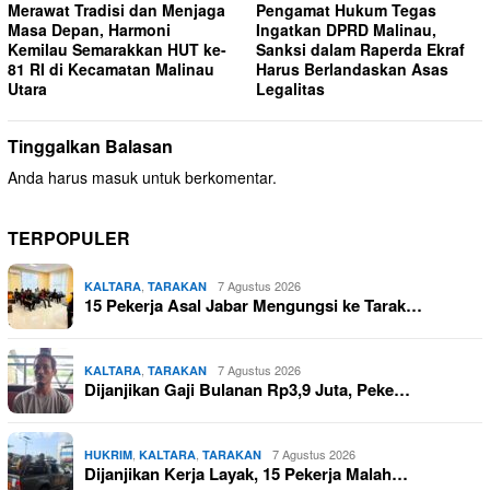
Merawat Tradisi dan Menjaga
Pengamat Hukum Tegas
Masa Depan, Harmoni
Ingatkan DPRD Malinau,
Kemilau Semarakkan HUT ke-
Sanksi dalam Raperda Ekraf
81 RI di Kecamatan Malinau
Harus Berlandaskan Asas
Utara
Legalitas
Tinggalkan Balasan
Anda harus
masuk
untuk berkomentar.
TERPOPULER
,
7 Agustus 2026
KALTARA
TARAKAN
15 Pekerja Asal Jabar Mengungsi ke Tarak…
,
7 Agustus 2026
KALTARA
TARAKAN
Dijanjikan Gaji Bulanan Rp3,9 Juta, Peke…
,
,
7 Agustus 2026
HUKRIM
KALTARA
TARAKAN
Dijanjikan Kerja Layak, 15 Pekerja Malah…