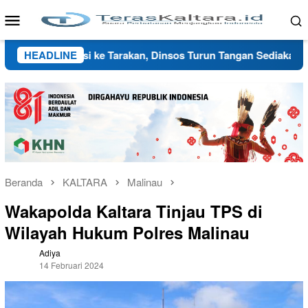
Loncat
Menu
ke
Mobile
konten
engungsi ke Tarakan, Dinsos Turun Tangan Sediakan Shelter Se
HEADLINE
Beranda
KALTARA
Malinau
Wakapolda Kaltara Tinjau TPS di
Wilayah Hukum Polres Malinau
Adiya
14 Februari 2024