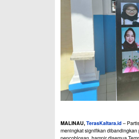
MALINAU,
TerasKaltara.id
– Parti
meningkat signifikan dibandingkan
pencoblosan, hampir disemua Temp