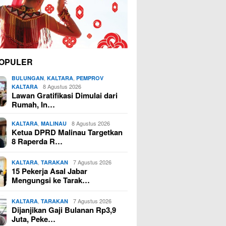
OPULER
,
,
BULUNGAN
KALTARA
PEMPROV
8 Agustus 2026
KALTARA
Lawan Gratifikasi Dimulai dari
Rumah, In…
,
8 Agustus 2026
KALTARA
MALINAU
Ketua DPRD Malinau Targetkan
8 Raperda R…
,
7 Agustus 2026
KALTARA
TARAKAN
15 Pekerja Asal Jabar
Mengungsi ke Tarak…
,
7 Agustus 2026
KALTARA
TARAKAN
Dijanjikan Gaji Bulanan Rp3,9
Juta, Peke…