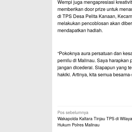
Wempi juga mengapresiasi kreativi
memberikan door prize untuk menar
di TPS Desa Pelita Kanaan, Kecama
melakukan pencoblosan akan diberi
mendapatkan hadiah.
“Pokoknya aura persatuan dan kesa
pemilu di Malinau. Saya harapkan p
jangan dicederai. Siapapun yang ter
hakiki. Artinya, kita semua besam
Navigasi
Pos sebelumnya
Wakapolda Kaltara Tinjau TPS di Wilay
pos
Hukum Polres Malinau