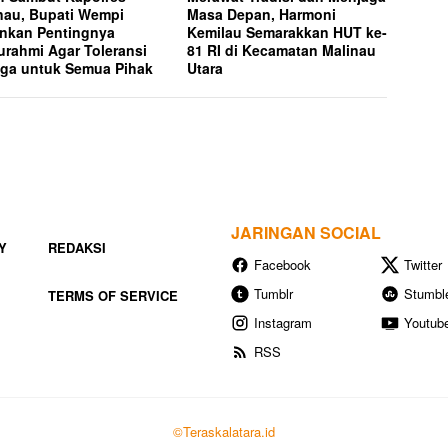
nau, Bupati Wempi
Masa Depan, Harmoni
nkan Pentingnya
Kemilau Semarakkan HUT ke-
turahmi Agar Toleransi
81 RI di Kecamatan Malinau
aga untuk Semua Pihak
Utara
JARINGAN SOCIAL
Y
REDAKSI
Facebook
Twitter
Tumblr
Stumbl
TERMS OF SERVICE
Instagram
Youtub
RSS
©Teraskalatara.id