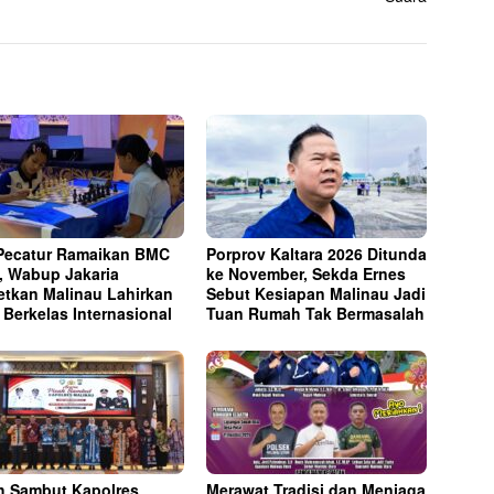
Pecatur Ramaikan BMC
Porprov Kaltara 2026 Ditunda
, Wabup Jakaria
ke November, Sekda Ernes
etkan Malinau Lahirkan
Sebut Kesiapan Malinau Jadi
t Berkelas Internasional
Tuan Rumah Tak Bermasalah
h Sambut Kapolres
Merawat Tradisi dan Menjaga