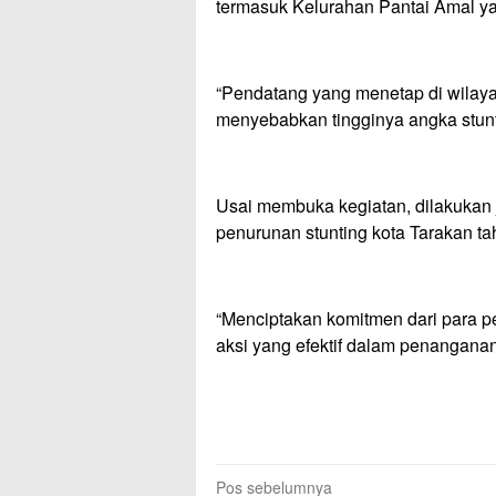
termasuk Kelurahan Pantai Amal yan
“Pendatang yang menetap di wilaya
menyebabkan tingginya angka stunt
Usai membuka kegiatan, dilakuka
penurunan stunting kota Tarakan t
“Menciptakan komitmen dari para 
aksi yang efektif dalam penanganan 
Navigasi
Pos sebelumnya