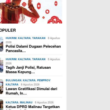
OPULER
,
,
8 Agustus
HUKRIM
KALTARA
TARAKAN
2026
Polisi Dalami Dugaan Pelecehan
Pancasila…
,
,
8 Agustus
HUKRIM
KALTARA
TARAKAN
2026
Tagih Janji Polisi, Ratusan
Massa Kepung…
,
,
BULUNGAN
KALTARA
PEMPROV
8 Agustus 2026
KALTARA
Lawan Gratifikasi Dimulai dari
Rumah, In…
,
8 Agustus 2026
KALTARA
MALINAU
Ketua DPRD Malinau Targetkan