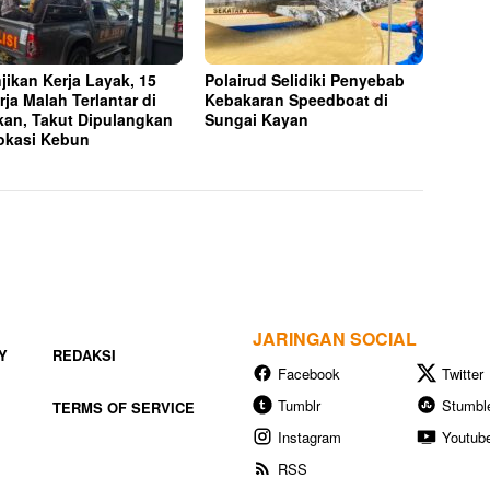
njikan Kerja Layak, 15
Polairud Selidiki Penyebab
rja Malah Terlantar di
Kebakaran Speedboat di
kan, Takut Dipulangkan
Sungai Kayan
okasi Kebun
JARINGAN SOCIAL
Y
REDAKSI
Facebook
Twitter
Tumblr
Stumbl
TERMS OF SERVICE
Instagram
Youtub
RSS