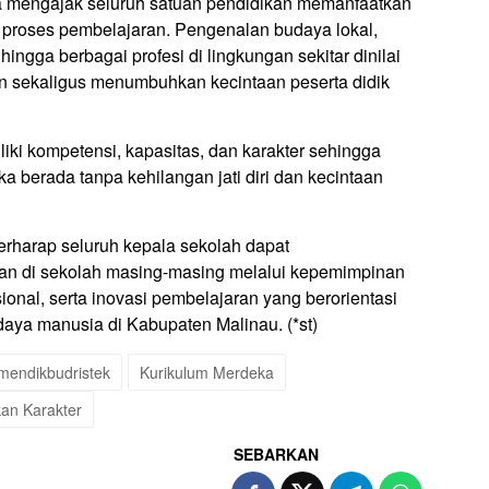
ga mengajak seluruh satuan pendidikan memanfaatkan
i proses pembelajaran. Pengenalan budaya lokal,
ngga berbagai profesi di lingkungan sekitar dinilai
 sekaligus menumbuhkan kecintaan peserta didik
liki kompetensi, kapasitas, dan karakter sehingga
 berada tanpa kehilangan jati diri dan kecintaan
rharap seluruh kepala sekolah dapat
han di sekolah masing-masing melalui kepemimpinan
sional, serta inovasi pembelajaran yang berorientasi
daya manusia di Kabupaten Malinau. (*st)
mendikbudristek
Kurikulum Merdeka
kan Karakter
SEBARKAN