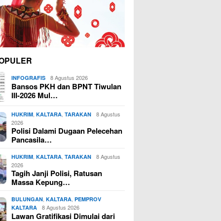
OPULER
8 Agustus 2026
INFOGRAFIS
Bansos PKH dan BPNT Tiwulan
III-2026 Mul…
,
,
8 Agustus
HUKRIM
KALTARA
TARAKAN
2026
Polisi Dalami Dugaan Pelecehan
Pancasila…
,
,
8 Agustus
HUKRIM
KALTARA
TARAKAN
2026
Tagih Janji Polisi, Ratusan
Massa Kepung…
,
,
BULUNGAN
KALTARA
PEMPROV
8 Agustus 2026
KALTARA
Lawan Gratifikasi Dimulai dari