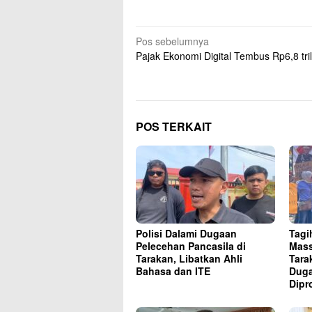
Navigasi
Pos sebelumnya
Pajak Ekonomi Digital Tembus Rp6,8 tril
pos
POS TERKAIT
Polisi Dalami Dugaan
Tagi
Pelecehan Pancasila di
Mass
Tarakan, Libatkan Ahli
Tara
Bahasa dan ITE
Duga
Dipr