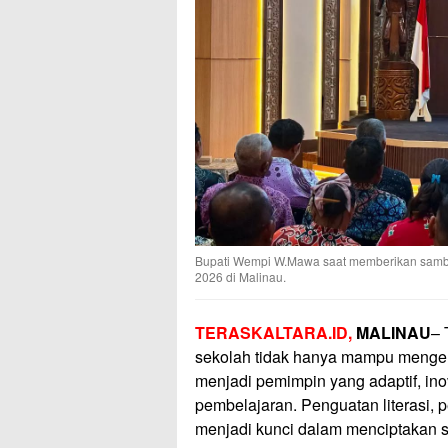
Bupati Wempi W.Mawa saat memberikan sambu
2026 di Malinau.
TERASKALTARA.ID,
MALINAU
– 
sekolah tidak hanya mampu mengelol
menjadi pemimpin yang adaptif, in
pembelajaran. Penguatan literasi, p
menjadi kunci dalam menciptakan 