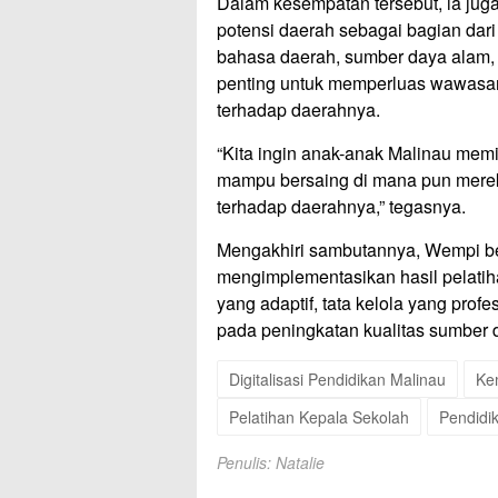
Dalam kesempatan tersebut, ia ju
potensi daerah sebagai bagian dar
bahasa daerah, sumber daya alam, hi
penting untuk memperluas wawasan
terhadap daerahnya.
“Kita ingin anak-anak Malinau memi
mampu bersaing di mana pun mereka
terhadap daerahnya,” tegasnya.
Mengakhiri sambutannya, Wempi be
mengimplementasikan hasil pelati
yang adaptif, tata kelola yang profe
pada peningkatan kualitas sumber 
Digitalisasi Pendidikan Malinau
Ke
Pelatihan Kepala Sekolah
Pendidi
Penulis: Natalie