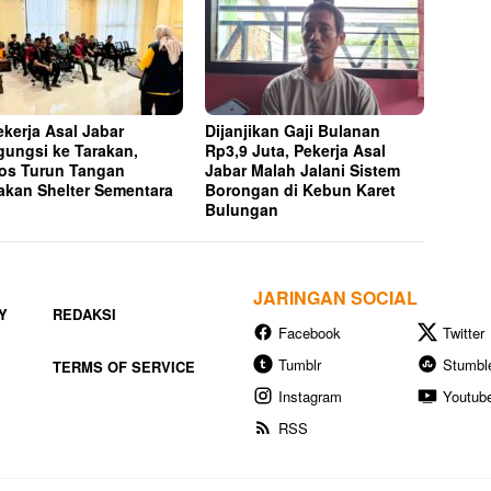
ekerja Asal Jabar
Dijanjikan Gaji Bulanan
ungsi ke Tarakan,
Rp3,9 Juta, Pekerja Asal
os Turun Tangan
Jabar Malah Jalani Sistem
akan Shelter Sementara
Borongan di Kebun Karet
Bulungan
JARINGAN SOCIAL
Y
REDAKSI
Facebook
Twitter
Tumblr
Stumbl
TERMS OF SERVICE
Instagram
Youtub
RSS