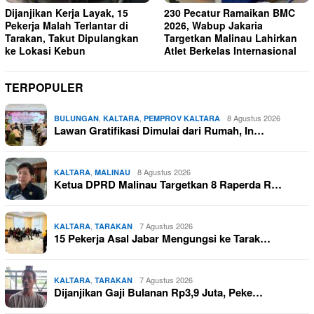
Dijanjikan Kerja Layak, 15
230 Pecatur Ramaikan BMC
Pekerja Malah Terlantar di
2026, Wabup Jakaria
Tarakan, Takut Dipulangkan
Targetkan Malinau Lahirkan
ke Lokasi Kebun
Atlet Berkelas Internasional
TERPOPULER
,
,
8 Agustus 2026
BULUNGAN
KALTARA
PEMPROV KALTARA
Lawan Gratifikasi Dimulai dari Rumah, In…
,
8 Agustus 2026
KALTARA
MALINAU
Ketua DPRD Malinau Targetkan 8 Raperda R…
,
7 Agustus 2026
KALTARA
TARAKAN
15 Pekerja Asal Jabar Mengungsi ke Tarak…
,
7 Agustus 2026
KALTARA
TARAKAN
Dijanjikan Gaji Bulanan Rp3,9 Juta, Peke…