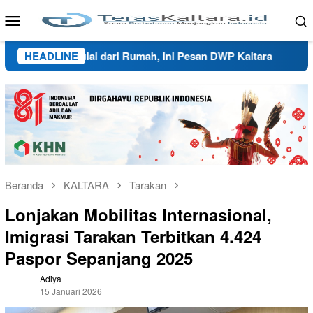
Loncat
Menu
ke
Mobile
konten
si Dimulai dari Rumah, Ini Pesan DWP Kaltara
HEADLINE
Ketua DP
Beranda
KALTARA
Tarakan
Lonjakan Mobilitas Internasional,
Imigrasi Tarakan Terbitkan 4.424
Paspor Sepanjang 2025
Adiya
15 Januari 2026