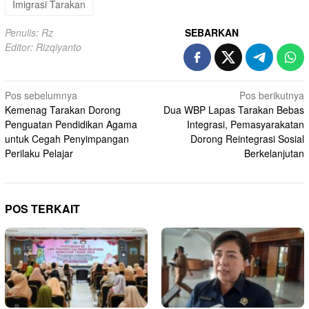
Imigrasi Tarakan
Penulis: Rz
SEBARKAN
Editor: Rizqiyanto
Navigasi
Pos sebelumnya
Pos berikutnya
Kemenag Tarakan Dorong
Dua WBP Lapas Tarakan Bebas
pos
Penguatan Pendidikan Agama
Integrasi, Pemasyarakatan
untuk Cegah Penyimpangan
Dorong Reintegrasi Sosial
Perilaku Pelajar
Berkelanjutan
POS TERKAIT