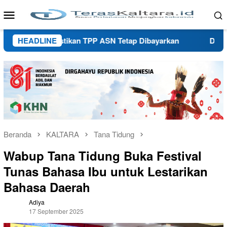
Loncat
Menu
ke
Mobile
konten
ekprov Pastikan TPP ASN Tetap Dibayarkan
HEADLINE
DWP Kaltara
Beranda
KALTARA
Tana Tidung
Wabup Tana Tidung Buka Festival
Tunas Bahasa Ibu untuk Lestarikan
Bahasa Daerah
Adiya
17 September 2025