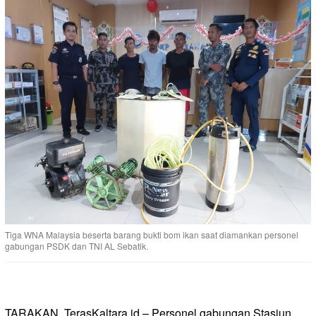
Tiga WNA Malaysia beserta barang bukti bom ikan saat diamankan personel
gabungan PSDK dan TNI AL Sebatik.
TARAKAN, TerasKaltara.id – Personel gabungan Stasiun