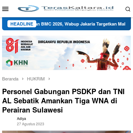
Loncat
Menu
ke
Mobile
konten
 Ramaikan BMC 2026, Wabup Jakaria Targetkan Malinau Lahirkan 
HEADLINE
Beranda
HUKRIM
Personel Gabungan PSDKP dan TNI
AL Sebatik Amankan Tiga WNA di
Perairan Sulawesi
Adiya
27 Agustus 2023