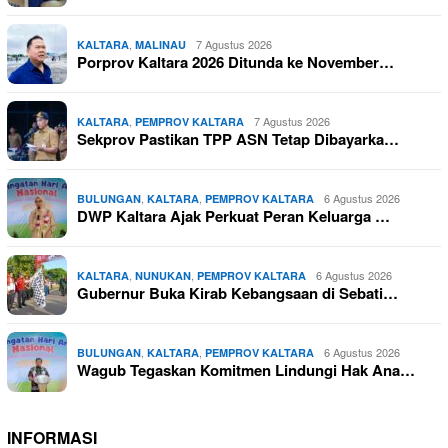
,
7 Agustus 2026
KALTARA
MALINAU
Porprov Kaltara 2026 Ditunda ke November…
,
7 Agustus 2026
KALTARA
PEMPROV KALTARA
Sekprov Pastikan TPP ASN Tetap Dibayarka…
,
,
6 Agustus 2026
BULUNGAN
KALTARA
PEMPROV KALTARA
DWP Kaltara Ajak Perkuat Peran Keluarga …
,
,
6 Agustus 2026
KALTARA
NUNUKAN
PEMPROV KALTARA
Gubernur Buka Kirab Kebangsaan di Sebati…
,
,
6 Agustus 2026
BULUNGAN
KALTARA
PEMPROV KALTARA
Wagub Tegaskan Komitmen Lindungi Hak Ana…
INFORMASI